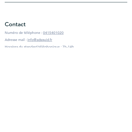
Contact
Numéro de téléphone
:
0415401020
Adresse mail
:
info@adsquid.fr
Horaires du standard téléphonique
:
7h-14h
Mentions légales
Politique de cookies
Conditions générales de vente
Mentions légales
Polices
Achats 100% sécurisés
Nos produits
Stickers latéraux pour voitures et utilitaires
Pub vitre arrière voiture
Flocage camionnette
Support publicitaire aimanté
Publicité amovible vitre arrière de voiture