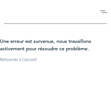
Flocages adhésifs
Une erreur est survenue, nous travaillons
Supports amovibles
activement pour résoudre ce problème.
Devis
Retourner à l'accueil
Commencer
Chatbot
Mon compte